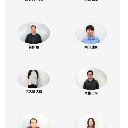
若杉 類
柴田 凌吾
大久保 大和
斉藤 仁平