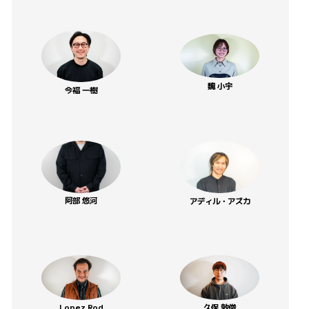
魏 小宇
今福 一樹
阿部 悠河
アディル・アズカ
Lopez Rod
久保 敦俊