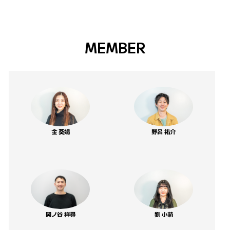
MEMBER
金 葵娟
野呂 祐介
岡ノ谷 祥尋
劉 小萌